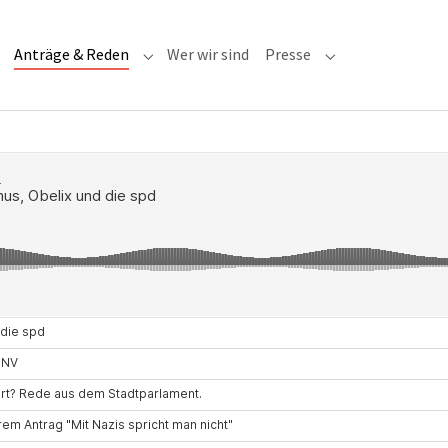
(current)
Anträge & Reden
Wer wir sind
Presse
Submenu for "Anträge & Reden"
Submenu for "Pre