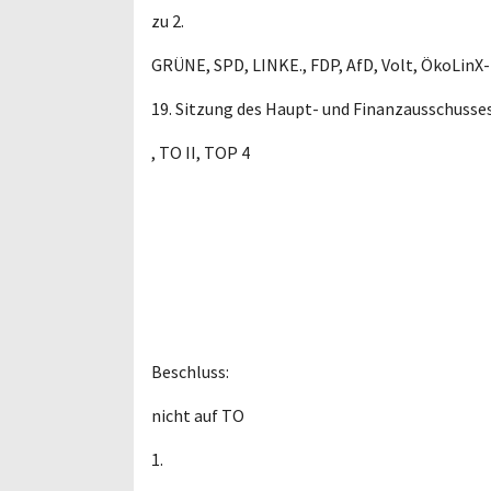
zu 2.
GRÜNE, SPD, LINKE., FDP, AfD, Volt, ÖkoLinX
19. Sitzung des Haupt- und Finanzausschusse
, TO II, TOP 4
Beschluss:
nicht auf TO
1.