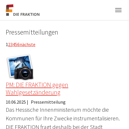
Zum Hauptinhalt springen
Skip to page footer
Pressemitteilungen
1
2
3
4
5
6
nächste
PM: DIE FRAKTION gegen
Wahlgesetzänderung
10.06.2025
|
Pressemitteilung
Das Hessische Innenministerium möchte die
Kommunen für Ihre Zwecke instrumentalisieren.
DIE FRAKTION fragt deshalb bei der Stadt