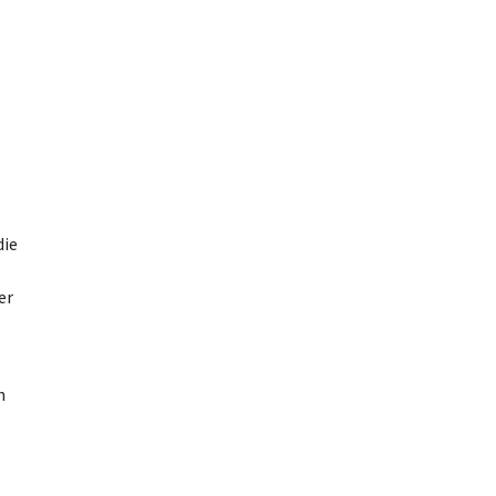
die
er
n