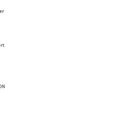
er
rt
ION