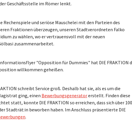
der Geschäftsstelle im Römer lenkt.
e Rechenspiele und seriöse Mauschelei mit den Parteien des
eren Fraktionen überzeugen, unseren Stadtverordneten Falko
äsidium zu wählen, wo er vertrauensvoll mit der neuen
Gölbasi zusammenarbeitet.
Informationsflyer "Opposition für Dummies" hat DIE FRAKTION d
pposition willkommen geheißen.
AKTION schreibt Service groß. Deshalb hat sie, als es um die
agistrat ging, einen
Bewerbungsgenerator
erstellt. Finden diese
chtet statt, konnte DIE FRAKTION so erreichen, dass sich über 10
oder Stadträt:in beworben haben. Im Anschluss präsentierte DIE
 Bewerbungen
.