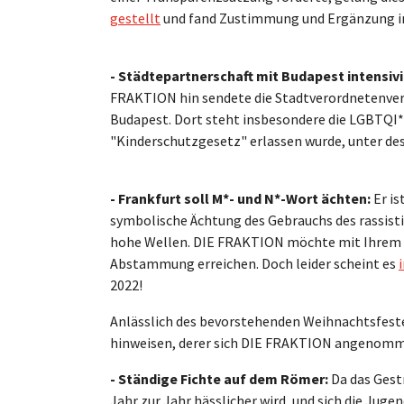
gestellt
und fand Zustimmung und Ergänzung in
- Städtepartnerschaft mit Budapest intensivi
FRAKTION hin sendete die Stadtverordnetenvers
Budapest. Dort steht insbesondere die LGBTQI*
"Kinderschutzgesetz" erlassen wurde, unter d
- Frankfurt soll M*- und N*-Wort ächten:
Er is
symbolische Ächtung des Gebrauchs des rassisti
hohe Wellen. DIE FRAKTION möchte mit Ihrem 
Abstammung erreichen. Doch leider scheint es
2022!
Anlässlich des bevorstehenden Weihnachtsfest
hinweisen, derer sich DIE FRAKTION angenomm
- Ständige Fichte auf dem Römer:
Da das Gest
Jahr zur Jahr hässlicher wird, und sich die Jug