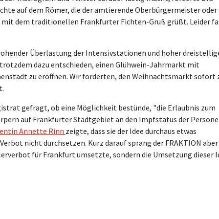
ichte auf dem Römer, die der amtierende Oberbürgermeister oder 
it dem traditionellen Frankfurter Fichten-Gruß grüßt. Leider f
rohender Überlastung der Intensivstationen und hoher dreistellig
t trotzdem dazu entschieden, einen Glühwein-Jahrmarkt mit
nenstadt zu eröffnen. Wir forderten, den Weihnachtsmarkt sofort 
t.
strat gefragt, ob eine Möglichkeit bestünde, "die Erlaubnis zum
pern auf Frankfurter Stadtgebiet an den Impfstatus der Person
nentin Annette Rinn
zeigte, dass sie der Idee durchaus etwas
 Verbot nicht durchsetzen. Kurz darauf sprang der FRAKTION aber 
llerverbot für Frankfurt umsetzte, sondern die Umsetzung dieser 