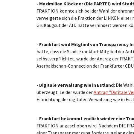
- Maximilian Klöckner (Die PARTEI)
wird Stadt
FRAKTION konnte sich bei der Wahl der ehrenam
verweigerte sich die Fraktion der LINKEN eine
Grußaugsut der AfD hätte verhindert werden k
- Frankfurt wird Mitglied von Transparency I
hatte, dass die Stadt Frankfurt Mitglied der A
selbstverpflichtet, wurde der Antrag der FRA
Aserbaidschan-Connection der Frankfurter CDU h
- Digitale Verwaltung wie in Estland:
Die Wahl
überzeugt. Leider wurde der
Antrag "Digitale Ve
Einrichtung der digitalen Verwaltung wie in Est
- Frankfurt bekommt endlich wieder eine Tr
FRAKTION angeschoben wird: Nachdem DIE F
einer Transparenzsatzung forderte, gelang dies