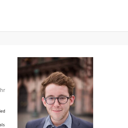
sse"
ahr
ied
als