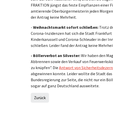
FRAKTION jüngst das feste Einpflanzen einer F
amtierende Oberbürgermeisterin jeden Morgen m
der Antrag keine Mehrheit.
-
Weihnachtsmarkt sofort schließen:
Trotz d
Corona-Inzidenzen hat sich die Stadt Frankfur
Kinderkarussell und Corona-Schleuder in der In
schließen. Leider fand der Antrag keine Mehrhei
- Böllerverbot an Silvester:
Wir haben den Magi
Abbrennen sowie den Verkauf von Feuerwerkskör
zu knüpfen". Die
Antwort von Sicherheitsdezer
abgewinnen konnte. Leider wollte die Stadt das
Bundesregierung zur Seite, die nicht nur ein Bö
sogar auf ganz Deutschland ausweitete.
Zurück