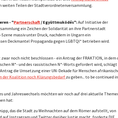
 weiten Teilen der Stadtverordnetenversammlung.
eren - "
Partnerschaft
/ Együttmuködés":
Auf Initiative der
ammlung ein Zeichen der Solidarität an ihre Partnerstadt
-Szene massiv unter Druck, nachdem in Ungarn ein
essen Deckmantel Propaganda gegen LGBTQI* betrieben wird.
t zwar noch nicht beschlossen - ein Antrag der FRAKTION, in dem 
schen M*- und des rassistischen N*-Worts gefordert wird, schlägt
Antrag die Umsetzung einer UN-Dekade für Menschen afrikanisch
in der Koalition noch Klärungsbedarf
zu geben... to be continued in
es und Jahreswechsels möchten wir noch auf drei aktuelle Theme
en hat:
rüpp, das die Stadt zu Weihnachten auf dem Römer aufstellt, von
end auf Instragram und Twitter darüber lustig macht, forderte DIE