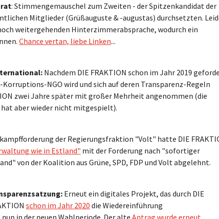
rat
: Stimmengemauschel zum Zweiten - der Spitzenkandidat der
tlichen Mitglieder (Grüßauguste & -augustas) durchsetzten. Leid
r noch weitergehenden Hinterzimmerabsprache, wodurch ein
önnen.
Chance vertan, liebe Linken
...
nternational:
Nachdem DIE FRAKTION schon im Jahr 2019 geforde
nti-Korruptions-NGO wird und sich auf deren Transparenz-Regeln
KTION zwei Jahre später mit großer Mehrheit angenommen (die
at aber wieder nicht mitgespielt).
kampfforderung der Regierungsfraktion "Volt" hatte DIE FRAKT
rwaltung wie in Estland"
mit der Forderung nach "sofortiger
land" von der Koalition aus Grüne, SPD, FDP und Volt abgelehnt.
ansparenzsatzung:
Erneut ein digitales Projekt, das durch DIE
RAKTION
schon im Jahr 2020
die Wiedereinführung
 nun in der neuen Wahlperiode. Der alte
Antrag wurde erneut