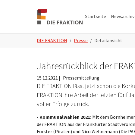
Zum Hauptinhalt springen
Skip to page footer
Startseite
Newsarchiv
Sie sind hier:
DIE FRAKTION
Presse
Detailansicht
Jahresrückblick der FRA
15.12.2021
|
Pressemitteilung
DIE FRAKTION lässt jetzt schon die Ko
FRAKTION ihre Arbeit der letzten fünf Ja
voller Erfolge zurück.
- Kommunalwahlen 2021:
Mit dem Bornheimer 
der FRAKTION aus der Frankfurter Stadtverord
Förster (Piraten) und Nico Wehnemann (Die PART