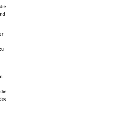
die
and
er
zu
en
die
Idee