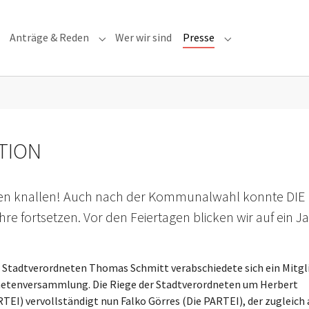
Anträge & Reden
Wer wir sind
Presse
Submenu for "Anträge & Reden"
Submenu for "Pre
KTION
rken knallen! Auch nach der Kommunalwahl konnte DIE
hre fortsetzen. Vor den Feiertagen blicken wir auf ein J
Stadtverordneten Thomas Schmitt verabschiedete sich ein Mitgl
netenversammlung. Die Riege der Stadtverordneten um Herbert
EI) vervollständigt nun Falko Görres (Die PARTEI), der zugleich 