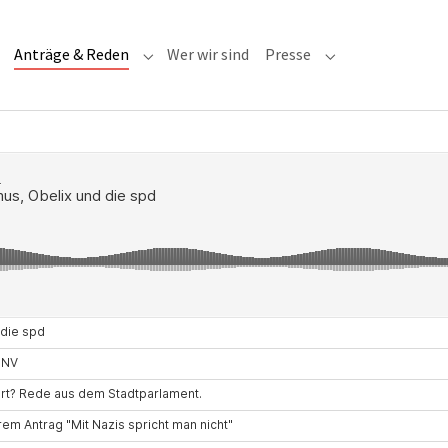
(current)
Anträge & Reden
Wer wir sind
Presse
Submenu for "Anträge & Reden"
Submenu for "Pre