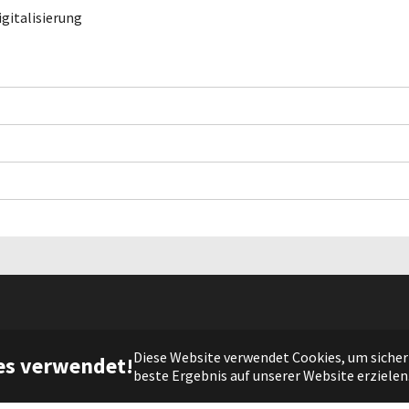
gitalisierung
(c) 2021 DIE FRAKTION |
Impressum
|
Datenschutz
Diese Website verwendet Cookies, um sicherz
es verwendet!
beste Ergebnis auf unserer Website erzielen
Facebook
Twitter