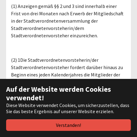
(1) Anzeigen gemäß §§ 2 und 3 sind innerhalb einer
Frist von drei Monaten nach Erwerb der Mitgliedschaft
in der Stadtverordnetenversammlung der
Stadtverordnetenvorsteherin/dem
Stadtverordnetenvorsteher einzureichen.
(2) 1Die Stadtverordnetenvorsteherin/der
Stadtverordnetenvorsteher fordert darüber hinaus zu
Beginn eines jeden Kalenderjahres die Mitglieder der
Stadtverordnetenversammlung schriftlich unter
Auf der Website werden Cookies
Fristsetzung zu den Anzeigen nach §§ 2 und 3 auf.
verwendet!
2Daraufhin leitet die Stadtverordnetenvorsteherin/der
Stadtverordnetenvorsteher die Sammlung der
Diese Website verwendet Cookies, um sicherzustellen, dass
Anzeigen der/dem Vorsitzenden des Haupt- und
Sie das beste Ergebnis auf unserer Website erzielen.
Finanzausschusses zu, die/der den Haupt- und
Verstanden!
Finanzausschuss in nichtöffentlicher Sitzung
unterrichtet.