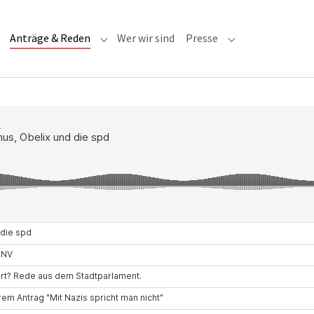
(current)
Anträge & Reden
Wer wir sind
Presse
Submenu for "Anträge & Reden"
Submenu for "Pre