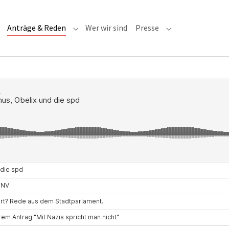
(current)
Anträge & Reden
Wer wir sind
Presse
Submenu for "Anträge & Reden"
Submenu for "Pre