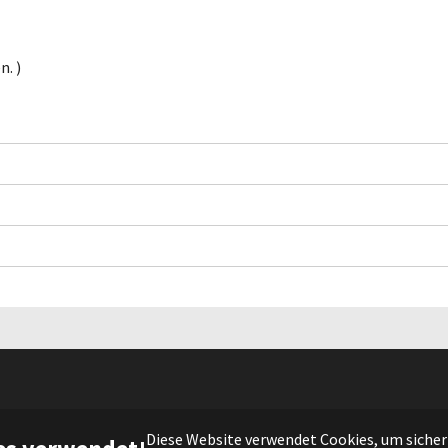
. )
(c) 2021 DIE FRAKTION |
Impressum
|
Datenschutz
Diese Website verwendet Cookies, um sicherz