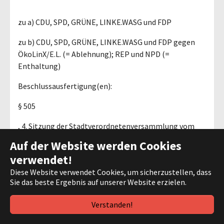
zu a) CDU, SPD, GRÜNE, LINKE.WASG und FDP
zu b) CDU, SPD, GRÜNE, LINKE.WASG und FDP gegen
ÖkoLinX/E.L. (= Ablehnung); REP und NPD (=
Enthaltung)
Beschlussausfertigung(en):
§ 505
, 4. Sitzung der Stadtverordnetenversammlung vom
13.07.2006
Auf der Website werden Cookies
verwendet!
Aktenzeichen: 00 34 0
Diese Website verwendet Cookies, um sicherzustellen, dass
Sie das beste Ergebnis auf unserer Website erzielen.
Nummer: 66
Verstanden!
Abstimmung der FRAKTION: