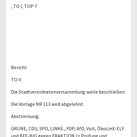
, TO I, TOP 7
Bericht:
TO II
Die Stadtverordnetenversammlung wolle beschließen:
Die Vorlage NR 113 wird abgelehnt.
Abstimmung:
GRÜNE, CDU, SPD, LINKE., FDP, AfD, Volt, ÖkoLinX-ELF
und BFF-BIG gegen FRAKTION (= Prüfung und