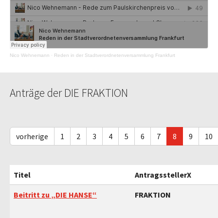
Nico Wehnemann
·
Reden in der Stadtverordnetenversammlung Frankfurt
Anträge der DIE FRAKTION
vorherige
1
2
3
4
5
6
7
8
9
10
Titel
AntragsstellerX
Beitritt zu „DIE HANSE“
FRAKTION