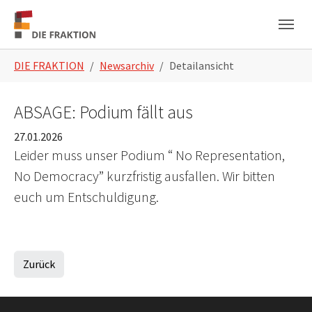
Zum Hauptinhalt springen
Skip to page footer
Sie sind hier:
DIE FRAKTION
Newsarchiv
Detailansicht
ABSAGE: Podium fällt aus
27.01.2026
Leider muss unser Podium “ No Representation,
No Democracy” kurzfristig ausfallen. Wir bitten
euch um Entschuldigung.
Zurück