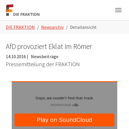
Zum Hauptinhalt springen
Skip to page footer
Sie sind hier:
DIE FRAKTION
Newsarchiv
Detailansicht
AfD provoziert Eklat im Römer
14.10.2016
|
Newsbeiträge
Pressemitteilung der FRAKTION