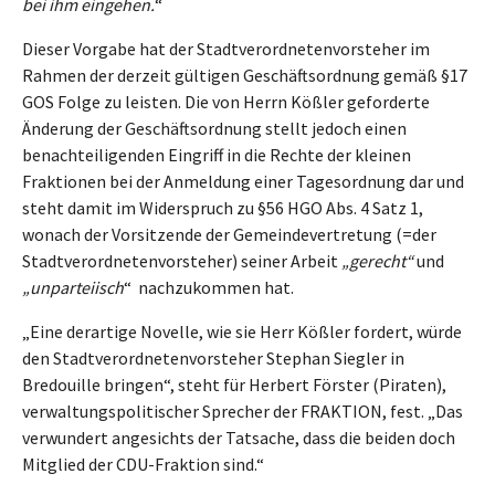
bei ihm eingehen.
“
Dieser Vorgabe hat der Stadtverordnetenvorsteher im
Rahmen der derzeit gültigen Geschäftsordnung gemäß §17
GOS Folge zu leisten. Die von Herrn Kößler geforderte
Änderung der Geschäftsordnung stellt jedoch einen
benachteiligenden Eingriff in die Rechte der kleinen
Fraktionen bei der Anmeldung einer Tagesordnung dar und
steht damit im Widerspruch zu §56 HGO Abs. 4 Satz 1,
wonach der Vorsitzende der Gemeindevertretung (=der
Stadtverordnetenvorsteher) seiner Arbeit
„gerecht“
und
„unparteiisch
“ nachzukommen hat.
„Eine derartige Novelle, wie sie Herr Kößler fordert, würde
den Stadtverordnetenvorsteher Stephan Siegler in
Bredouille bringen“, steht für Herbert Förster (Piraten),
verwaltungspolitischer Sprecher der FRAKTION, fest. „Das
verwundert angesichts der Tatsache, dass die beiden doch
Mitglied der CDU-Fraktion sind.“