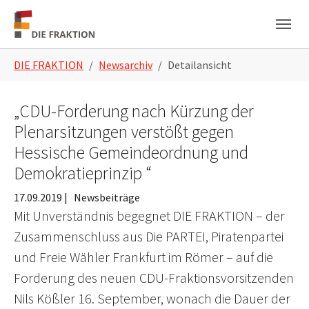
Zum Hauptinhalt springen
Skip to page footer
Sie sind hier:
DIE FRAKTION
Newsarchiv
Detailansicht
„CDU-Forderung nach Kürzung der
Plenarsitzungen verstößt gegen
Hessische Gemeindeordnung und
Demokratieprinzip “
17.09.2019
|
Newsbeiträge
Mit Unverständnis begegnet DIE FRAKTION – der
Zusammenschluss aus Die PARTEI, Piratenpartei
und Freie Wähler Frankfurt im Römer – auf die
Forderung des neuen CDU-Fraktionsvorsitzenden
Nils Kößler 16. September, wonach die Dauer der