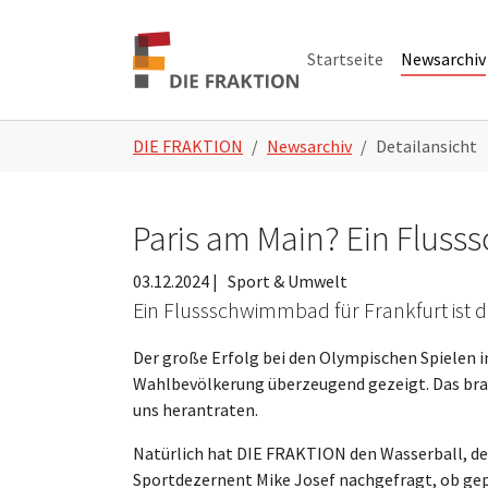
Zum Hauptinhalt springen
Skip to page footer
Startseite
Newsarchiv
Sie sind hier:
DIE FRAKTION
Newsarchiv
Detailansicht
Paris am Main? Ein Fluss
03.12.2024
|
Sport & Umwelt
Ein Flussschwimmbad für Frankfurt ist 
Der große Erfolg bei den Olympischen Spielen i
Wahlbevölkerung überzeugend gezeigt. Das brac
uns herantraten.
Natürlich hat DIE FRAKTION den Wasserball, d
Sportdezernent Mike Josef nachgefragt, ob ge