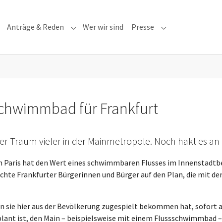
Anträge & Reden
Wer wir sind
Presse
Submenu for "Anträge & Reden"
Submenu for "Pre
schwimmbad für Frankfurt
der Traum vieler in der Mainmetropole. Noch hakt es an
n Paris hat den Wert eines schwimmbaren Flusses im Innenstadtbe
hte Frankfurter Bürgerinnen und Bürger auf den Plan, die mit de
en sie hier aus der Bevölkerung zugespielt bekommen hat, sofor
plant ist, den Main – beispielsweise mit einem Flussschwimmbad