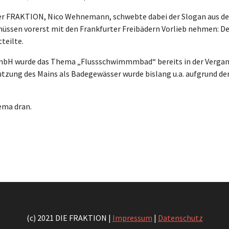
r der FRAKTION, Nico Wehnemann, schwebte dabei der Slogan aus
üssen vorerst mit den Frankfurter Freibädern Vorlieb nehmen: De
teilte.
bH wurde das Thema „Flussschwimmmbad“ bereits in der Vergangen
utzung des Mains als Badegewässer wurde bislang u.a. aufgrund d
ema dran.
(c) 2021 DIE FRAKTION |
Impressum
|
Datenschutz