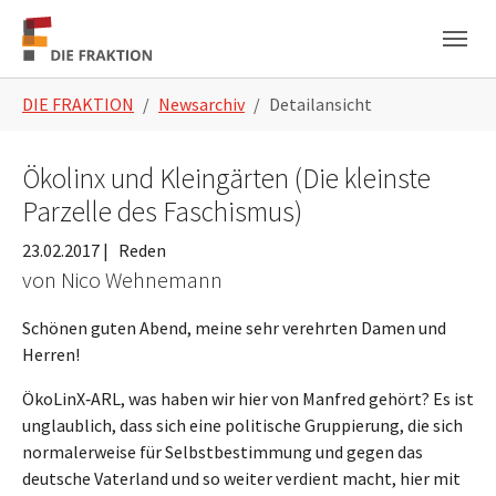
Zum Hauptinhalt springen
Skip to page footer
Sie sind hier:
DIE FRAKTION
Newsarchiv
Detailansicht
Ökolinx und Kleingärten (Die kleinste
Parzelle des Faschismus)
23.02.2017
|
Reden
von Nico Wehnemann
Schönen guten Abend, meine sehr verehrten Damen und
Herren!
ÖkoLinX‑ARL, was haben wir hier von Manfred gehört? Es ist
unglaublich, dass sich eine politische Gruppierung, die sich
normalerweise für Selbstbestimmung und gegen das
deutsche Vaterland und so weiter verdient macht, hier mit