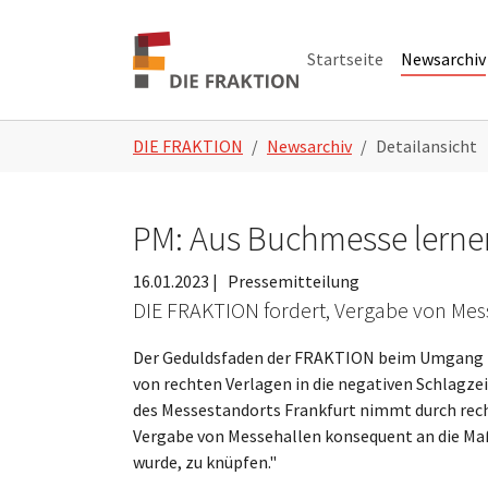
Zum Hauptinhalt springen
Skip to page footer
Startseite
Newsarchiv
Sie sind hier:
DIE FRAKTION
Newsarchiv
Detailansicht
PM: Aus Buchmesse lernen
16.01.2023
|
Pressemitteilung
DIE FRAKTION fordert, Vergabe von Me
Der Geduldsfaden der FRAKTION beim Umgang mi
von rechten Verlagen in die negativen Schlagze
des Messestandorts Frankfurt nimmt durch rech
Vergabe von Messehallen konsequent an die Maß
wurde, zu knüpfen."