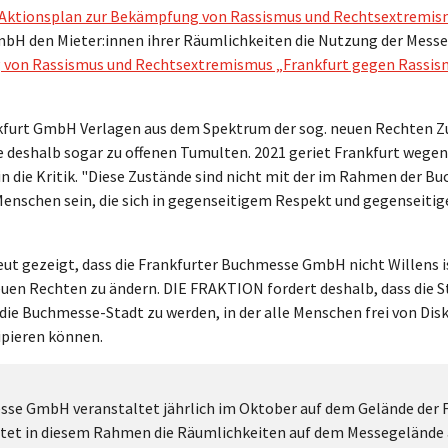
 Aktionsplan zur Bekämpfung von Rassismus und Rechtsextremis
bH den Mieter:innen ihrer Räumlichkeiten die Nutzung der Messeh
 von Rassismus und Rechtsextremismus „Frankfurt gegen Rassis
nkfurt GmbH Verlagen aus dem Spektrum der sog. neuen Rechten Z
e deshalb sogar zu offenen Tumulten. 2021 geriet Frankfurt wege
 die Kritik. "Diese Zustände sind nicht mit der im Rahmen der Bu
e Menschen sein, die sich in gegenseitigem Respekt und gegenseiti
ut gezeigt, dass die Frankfurter Buchmesse GmbH nicht Willens is
euen Rechten zu ändern. DIE FRAKTION fordert deshalb, dass die S
ie Buchmesse-Stadt zu werden, in der alle Menschen frei von Disk
pieren können.
se GmbH veranstaltet jährlich im Oktober auf dem Gelände der 
et in diesem Rahmen die Räumlichkeiten auf dem Messegelände a