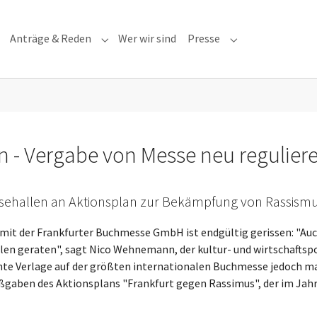
Anträge & Reden
Wer wir sind
Presse
Submenu for "Anträge & Reden"
Submenu for "Pre
 - Vergabe von Messe neu regulier
ssehallen an Aktionsplan zur Bekämpfung von Rassism
t der Frankfurter Buchmesse GmbH ist endgültig gerissen: "Auch
ilen geraten", sagt Nico Wehnemann, der kultur- und wirtschafts
te Verlage auf der größten internationalen Buchmesse jedoch mas
gaben des Aktionsplans "Frankfurt gegen Rassimus", der im Jahr