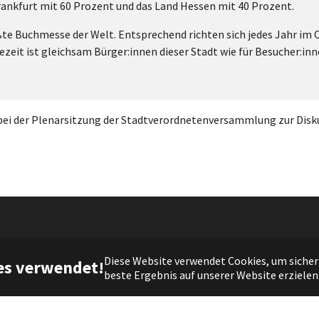
rankfurt mit 60 Prozent und das Land Hessen mit 40 Prozent.
̈ßte Buchmesse der Welt. Entsprechend richten sich jedes Jahr im 
ezeit ist gleichsam Bürger:innen dieser Stadt wie für Besucher:i
bei der Plenarsitzung der Stadtverordnetenversammlung zur Disku
(c) 2021 DIE FRAKTION |
Impressum
|
Datenschutz
Diese Website verwendet Cookies, um sicherz
es verwendet!
beste Ergebnis auf unserer Website erzielen
Facebook
Twitter