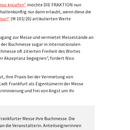
mus knüpfen"
möchte DIE FRAKTION nun
allenkünftig nur dann erlaubt, wenn diese die
mus!“
(M 103/20) artikulierten Werte
ugang zur Messe und vermietet Messestände an
n der Buchmesse sogar in internationalen
chmesse oft zitierten Freiheit des Wortes
ger Akzeptanz begegnen", fordert Nico
t, ihre Praxis bei der Vermietung von
tadt Frankfurt als Eigentümerin der Messe
riminierung und frei von Angst um ihr
Frankfurter Messe ihre Buchmesse. Die
n die Veranstalterin. Anteilseignerinnen