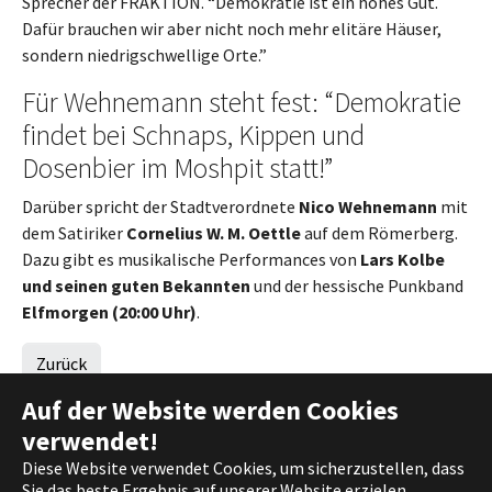
Sprecher der FRAKTION. “Demokratie ist ein hohes Gut.
Dafür brauchen wir aber nicht noch mehr elitäre Häuser,
sondern niedrigschwellige Orte.”
Für Wehnemann steht fest: “Demokratie
findet bei Schnaps, Kippen und
Dosenbier im Moshpit statt!”
Darüber spricht der Stadtverordnete
Nico Wehnemann
mit
dem Satiriker
Cornelius W. M. Oettle
auf dem Römerberg.
Dazu gibt es musikalische Performances von
Lars Kolbe
und seinen guten Bekannten
und der hessische Punkband
Elfmorgen (20:00 Uhr)
.
Zurück
Auf der Website werden Cookies
verwendet!
Diese Website verwendet Cookies, um sicherzustellen, dass
(c) 2021 DIE FRAKTION |
Impressum
|
Datenschutz
Sie das beste Ergebnis auf unserer Website erzielen.