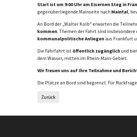
Start ist um 9:00 Uhr am Eisernen Steg in Fra
gegenüberliegende Mainseite nach
Maintal
, be
An Bord der „Walter Kolb“ erwarten die Teiln
kommen
. Themen der Fahrt sind insbesondere 
kommunalpolitische Anliegen
aus Frankfurt 
Die Fährfahrt ist
öffentlich zugänglich
und biet
dem Wasser, mitten im Rhein-Main-Gebiet.
Wir freuen uns auf Ihre Teilnahme und Beric
Die Plätze an Bord sind begrenzt. Für Rückfra
Zurück