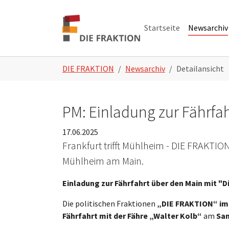
Zum Hauptinhalt springen
Skip to page footer
Startseite
Newsarchiv
Sie sind hier:
DIE FRAKTION
Newsarchiv
Detailansicht
PM: Einladung zur Fährfa
17.06.2025
Frankfurt trifft Mühlheim - DIE FRAKTI
Mühlheim am Main.
Einladung zur Fährfahrt über den Main mit "D
Die politischen Fraktionen
„DIE FRAKTION“ im
Fährfahrt mit der Fähre „Walter Kolb“
am
Sam