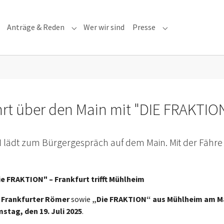
Anträge & Reden
Wer wir sind
Presse
Submenu for "Anträge & Reden"
Submenu for "Pre
hrt über den Main mit "DIE FRAKTIO
ON lädt zum Bürgergespräch auf dem Main. Mit der Fähre
ie FRAKTION" – Frankfurt trifft Mühlheim
 Frankfurter Römer
sowie
„Die FRAKTION“ aus Mühlheim am M
stag, den 19. Juli 2025
.