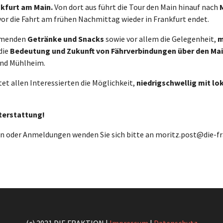
nkfurt am Main.
Von dort aus führt die Tour den Main hinauf nach
vor die Fahrt am frühen Nachmittag wieder in Frankfurt endet.
ehmenden
Getränke und Snacks
sowie vor allem die Gelegenheit,
m
die
Bedeutung und Zukunft von Fährverbindungen über den Ma
und Mühlheim.
et allen Interessierten die Möglichkeit,
niedrigschwellig mit lok
hterstattung!
gen oder Anmeldungen wenden Sie sich bitte an moritz.post@die-fr
(c) 2021 DIE FRAKTION |
Impressum
|
Datenschutz