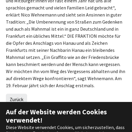
und Mitbürger:innen vor fast einem Jahr hat uns alle
sprachlos gemacht und vielen Familien Leid gebracht“,
erklärt Nico Wehnemann und sieht sein Ansinnen in guter
Tradition: „Die Umbenennung von Straßen zum Gedenken
und auch als Mahnmal ist ein in ganz Deutschland und in
Frankfurt ein übliches Mittel.“ DIE FRAKTION möchte für
die Opfer des Anschlags von Hanau und als Zeichen
Frankfurts mit seiner Nachbarin Hanau ein bleibendes
Mahnmal setzen. „Ein Graffito wie an der Friedensbrücke
kann beschmiert werden und der Mensch kann vergessen.
Wir möchten ihn vom Weg des Vergessens abhalten und ihn
auf direktem Wege konfrontieren“, sagt Wehnemann. Am
19. Februar jährt sich der Anschlag erstmals.
Zurück
Auf der Website werden Cookies
verwendet!
Diese Website verwendet Cookies, um sicherzustellen, dass
(c) 2021 DIE FRAKTION |
Impressum
|
Datenschutz