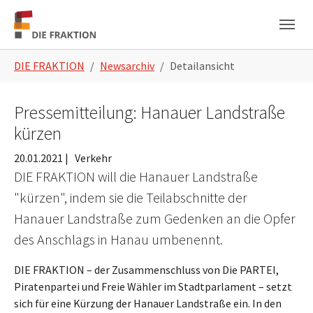
Zum Hauptinhalt springen
Skip to page footer
Sie sind hier:
DIE FRAKTION
Newsarchiv
Detailansicht
Pressemitteilung: Hanauer Landstraße
kürzen
20.01.2021
|
Verkehr
DIE FRAKTION will die Hanauer Landstraße
"kürzen", indem sie die Teilabschnitte der
Hanauer Landstraße zum Gedenken an die Opfer
des Anschlags in Hanau umbenennt.
DIE FRAKTION – der Zusammenschluss von Die PARTEI,
Piratenpartei und Freie Wähler im Stadtparlament – setzt
sich für eine Kürzung der Hanauer Landstraße ein. In den