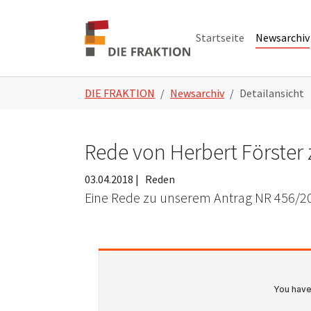
Zum Hauptinhalt springen
Skip to page footer
Startseite
Newsarchiv
Sie sind hier:
DIE FRAKTION
Newsarchiv
Detailansicht
Rede von Herbert Förster
03.04.2018
|
Reden
Eine Rede zu unserem Antrag NR 456/2