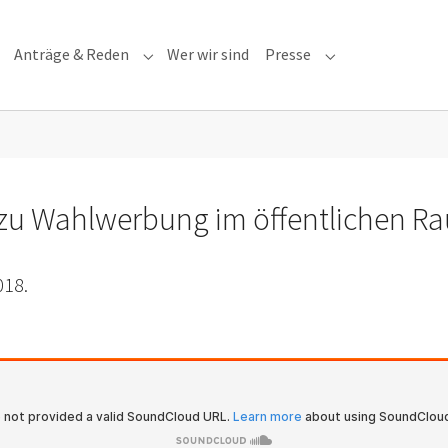
Anträge & Reden
Wer wir sind
Presse
Submenu for "Anträge & Reden"
Submenu for "Pre
 zu Wahlwerbung im öffentlichen R
018.