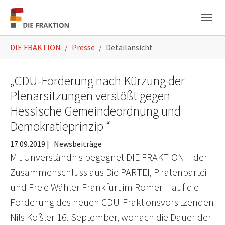
Zum Hauptinhalt springen
Skip to page footer
Sie sind hier:
DIE FRAKTION
Presse
Detailansicht
„CDU-Forderung nach Kürzung der
Plenarsitzungen verstößt gegen
Hessische Gemeindeordnung und
Demokratieprinzip “
17.09.2019
|
Newsbeiträge
Mit Unverständnis begegnet DIE FRAKTION – der
Zusammenschluss aus Die PARTEI, Piratenpartei
und Freie Wähler Frankfurt im Römer – auf die
Forderung des neuen CDU-Fraktionsvorsitzenden
Nils Kößler 16. September, wonach die Dauer der