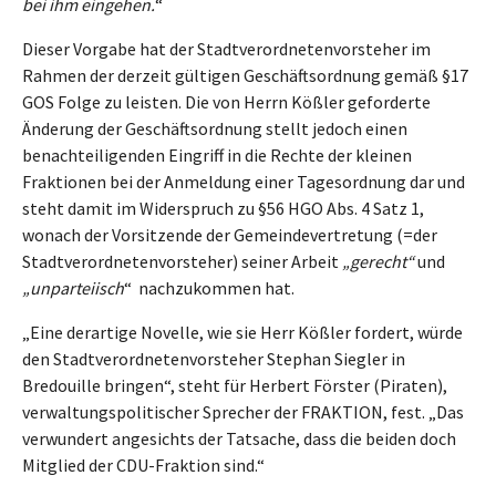
bei ihm eingehen.
“
Dieser Vorgabe hat der Stadtverordnetenvorsteher im
Rahmen der derzeit gültigen Geschäftsordnung gemäß §17
GOS Folge zu leisten. Die von Herrn Kößler geforderte
Änderung der Geschäftsordnung stellt jedoch einen
benachteiligenden Eingriff in die Rechte der kleinen
Fraktionen bei der Anmeldung einer Tagesordnung dar und
steht damit im Widerspruch zu §56 HGO Abs. 4 Satz 1,
wonach der Vorsitzende der Gemeindevertretung (=der
Stadtverordnetenvorsteher) seiner Arbeit
„gerecht“
und
„unparteiisch
“ nachzukommen hat.
„Eine derartige Novelle, wie sie Herr Kößler fordert, würde
den Stadtverordnetenvorsteher Stephan Siegler in
Bredouille bringen“, steht für Herbert Förster (Piraten),
verwaltungspolitischer Sprecher der FRAKTION, fest. „Das
verwundert angesichts der Tatsache, dass die beiden doch
Mitglied der CDU-Fraktion sind.“