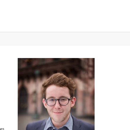
sse"
tes