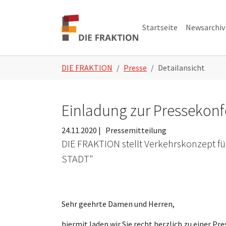
Zum Hauptinhalt springen
Skip to page footer
Startseite
Newsarchiv
Sie sind hier:
DIE FRAKTION
Presse
Detailansicht
Einladung zur Pressekonf
24.11.2020
|
Pressemitteilung
DIE FRAKTION stellt Verkehrskonzept 
STADT"
Sehr geehrte Damen und Herren,
hiermit laden wir Sie recht herzlich zu einer P