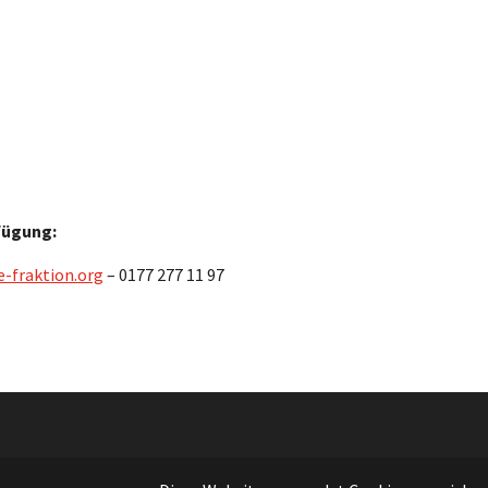
rfügung:
-fraktion.org
– 0177 277 11 97
(c) 2021 DIE FRAKTION |
Impressum
|
Datenschutz