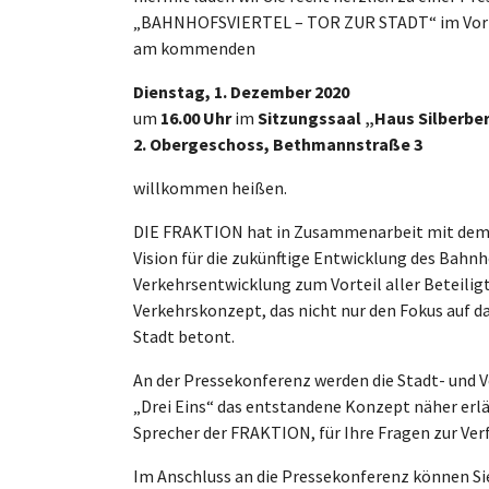
„BAHNHOFSVIERTEL – TOR ZUR STADT“ im Vorfel
am kommenden
Dienstag, 1. Dezember 2020
um
16.00 Uhr
im
Sitzungssaal „Haus Silberbe
2. Obergeschoss, Bethmannstraße 3
willkommen heißen.
DIE FRAKTION hat in Zusammenarbeit mit dem
Vision für die zukünftige Entwicklung des Bahnho
Verkehrsentwicklung zum Vorteil aller Beteilig
Verkehrskonzept, das nicht nur den Fokus auf das
Stadt betont.
An der Pressekonferenz werden die Stadt- und
„Drei Eins“ das entstandene Konzept näher erl
Sprecher der FRAKTION, für Ihre Fragen zur Ver
Im Anschluss an die Pressekonferenz können Si