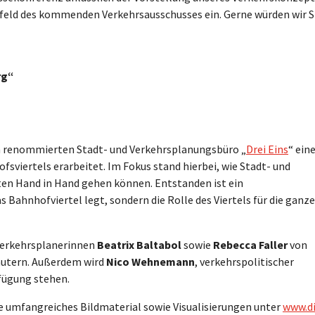
d des kommenden Verkehrsausschusses ein. Gerne würden wir S
rg“
 renommierten Stadt- und Verkehrsplanungsbüro „
Drei Eins
“ ein
fsviertels erarbeitet. Im Fokus stand hierbei, wie Stadt- und
ten Hand in Hand gehen können. Entstanden ist ein
 Bahnhofviertel legt, sondern die Rolle des Viertels für die ganze
 Verkehrsplanerinnen
Beatrix Baltabol
sowie
Rebecca Faller
von
äutern. Außerdem wird
Nico Wehnemann
, verkehrspolitischer
fügung stehen.
e umfangreiches Bildmaterial sowie Visualisierungen unter
www.di