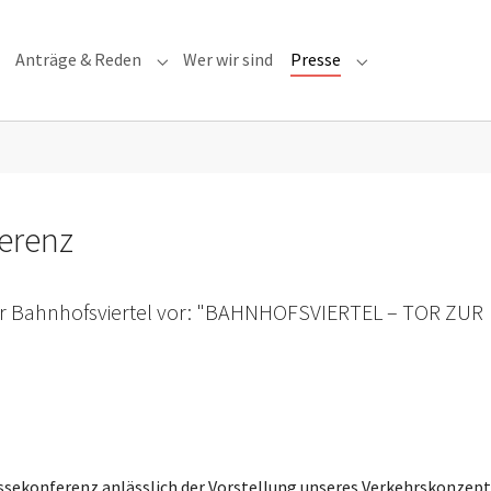
Anträge & Reden
Wer wir sind
Presse
Submenu for "Anträge & Reden"
Submenu for "Pre
erenz
für Bahnhofsviertel vor: "BAHNHOFSVIERTEL – TOR ZUR
ressekonferenz anlässlich der Vorstellung unseres Verkehrskonzep