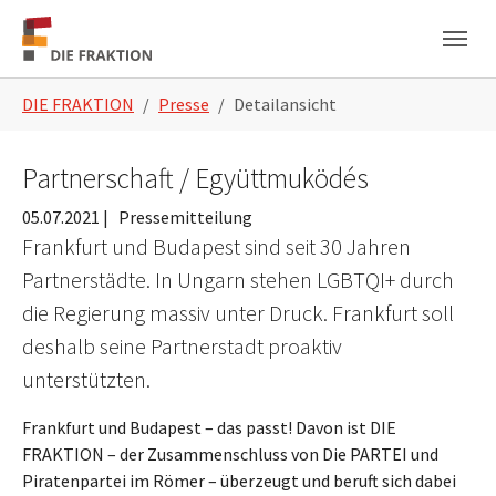
Zum Hauptinhalt springen
Skip to page footer
Sie sind hier:
DIE FRAKTION
Presse
Detailansicht
Partnerschaft / Együttmuködés
05.07.2021
|
Pressemitteilung
Frankfurt und Budapest sind seit 30 Jahren
Partnerstädte. In Ungarn stehen LGBTQI+ durch
die Regierung massiv unter Druck. Frankfurt soll
deshalb seine Partnerstadt proaktiv
unterstützten.
Frankfurt und Budapest – das passt! Davon ist DIE
FRAKTION – der Zusammenschluss von Die PARTEI und
Piratenpartei im Römer – überzeugt und beruft sich dabei