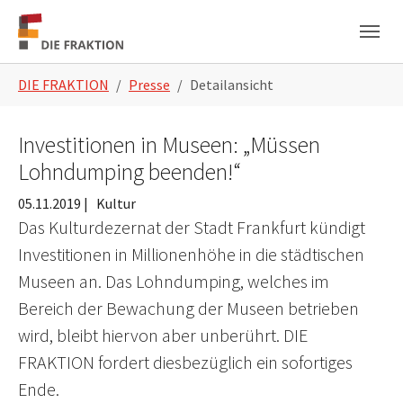
Zum Hauptinhalt springen
Skip to page footer
Sie sind hier:
DIE FRAKTION
Presse
Detailansicht
Investitionen in Museen: „Müssen
Lohndumping beenden!“
05.11.2019
|
Kultur
Das Kulturdezernat der Stadt Frankfurt kündigt
Investitionen in Millionenhöhe in die städtischen
Museen an. Das Lohndumping, welches im
Bereich der Bewachung der Museen betrieben
wird, bleibt hiervon aber unberührt. DIE
FRAKTION fordert diesbezüglich ein sofortiges
Ende.