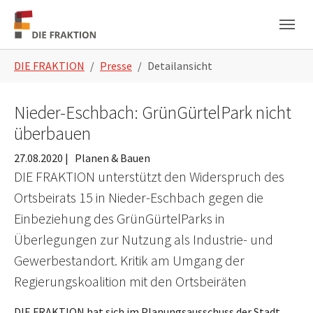
Zum Hauptinhalt springen
Skip to page footer
Sie sind hier:
DIE FRAKTION
Presse
Detailansicht
Nieder-Eschbach: GrünGürtelPark nicht
überbauen
27.08.2020
|
Planen & Bauen
DIE FRAKTION unterstützt den Widerspruch des
Ortsbeirats 15 in Nieder-Eschbach gegen die
Einbeziehung des GrünGürtelParks in
Überlegungen zur Nutzung als Industrie- und
Gewerbestandort. Kritik am Umgang der
Regierungskoalition mit den Ortsbeiräten
DIE FRAKTION hat sich im Planungsausschuss der Stadt