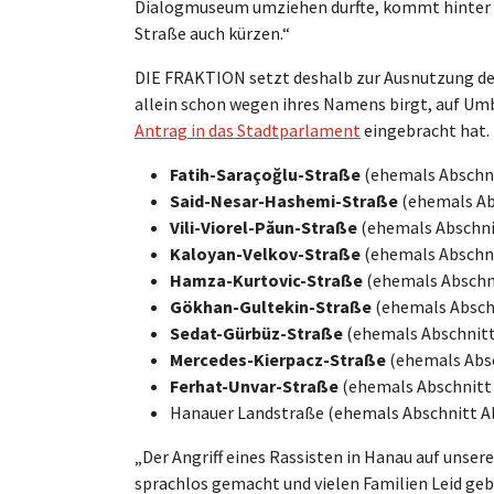
Dialogmuseum umziehen durfte, kommt hinter d
Straße auch kürzen.“
DIE FRAKTION setzt deshalb zur Ausnutzung des
allein schon wegen ihres Namens birgt, auf Um
Antrag in das Stadtparlament
eingebracht hat. 
Fatih-Saraço
ğlu-Straße
(ehemals Abschni
Said-Nesar-Hashemi-Straße
(ehemals Ab
Vili-Viorel-Păun-Straße
(ehemals Abschni
Kaloyan-Velkov-Straße
(ehemals Abschni
Hamza-Kurtovic-Straße
(ehemals Abschni
Gökhan-Gultekin-Straße
(ehemals Abschn
Sedat-Gürbüz-Straße
(ehemals Abschnitt
Mercedes-Kierpacz-Straße
(ehemals Absc
Ferhat-Unvar-Straße
(ehemals Abschnitt 
Hanauer Landstraße (ehemals Abschnitt Al
„Der Angriff eines Rassisten in Hanau auf unser
sprachlos gemacht und vielen Familien Leid geb