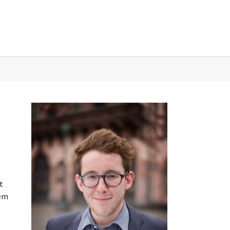
sse"
t
rem