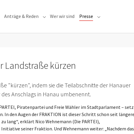
Anträge & Reden
Wer wir sind
Presse
Submenu for "Anträge & Reden"
Submenu for "Pre
r Landstraße kürzen
ße "kürzen", indem sie die Teilabschnitte der Hanauer
 des Anschlags in Hanau umbenennt.
ARTEI, Piratenpartei und Freie Wähler im Stadtparlament – setz
n. In den Augen der FRAKTION ist dieser Schritt schon seit länge
h zu lang“, erklärt Nico Wehnemann (Die PARTEI),
e Initiative seiner Fraktion. Und Wehnemann weiter: „Nachdem das