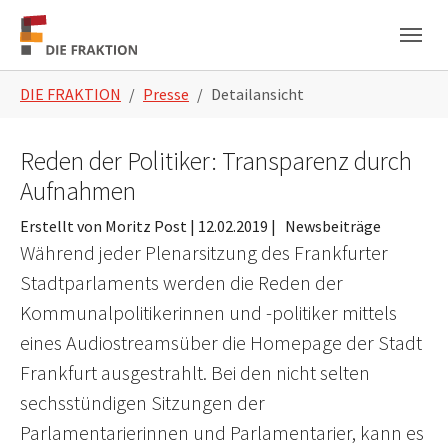
Zum Hauptinhalt springen
Skip to page footer
Sie sind hier:
DIE FRAKTION
Presse
Detailansicht
Reden der Politiker: Transparenz durch
Aufnahmen
Erstellt von Moritz Post |
12.02.2019
|
Newsbeiträge
Während jeder Plenarsitzung des Frankfurter
Stadtparlaments werden die Reden der
Kommunalpolitikerinnen und -politiker mittels
eines Audiostreamsüber die Homepage der Stadt
Frankfurt ausgestrahlt. Bei den nicht selten
sechsstündigen Sitzungen der
Parlamentarierinnen und Parlamentarier, kann es