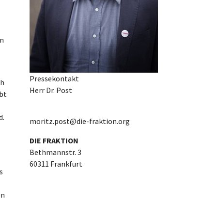
en
Pressekontakt
ch
Herr Dr. Post
bt
d.
moritz.post@die-fraktion.org
DIE FRAKTION
Bethmannstr. 3
60311 Frankfurt
s
en