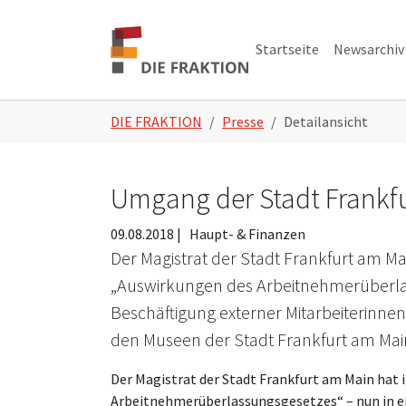
Zum Hauptinhalt springen
Skip to page footer
Startseite
Newsarchiv
Sie sind hier:
DIE FRAKTION
Presse
Detailansicht
Umgang der Stadt Frankfu
09.08.2018
|
Haupt- & Finanzen
Der Magistrat der Stadt Frankfurt am M
„Auswirkungen des Arbeitnehmerüberlas
Beschäftigung externer Mitarbeiterinnen 
den Museen der Stadt Frankfurt am Ma
Der Magistrat der Stadt Frankfurt am Main hat
Arbeitnehmerüberlassungsgesetzes“ – nun in ei