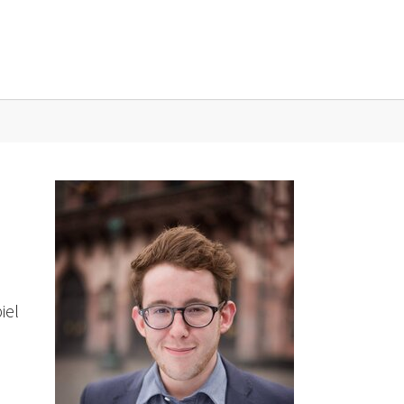
sse"
iel