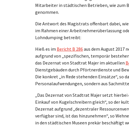
Mitarbeiter in städtischen Betrieben, wie zum 
genommen.
Die Antwort des Magistrats offenbart dabei, wi
im Rahmen einer Arbeitnehmerüberlassung ode
Lohndumping betreibt:
Hieß es im
Bericht B 286
aus dem August 2017 noc
aufgrund von „spezifischen, temporär bestehen
das Dezernat von Stadtrat Majer im aktuellen
B
Dienstgebäuden durch Pförtnerdienste und Bew
Die konkret „in Rede stehenden Einsätze“, so d
Personalaufwendungen, sondern aus Sachmittel
„Das Dezernat von Stadtrat Majer setzt hierbei
Einkauf von Kugelschreibern gleich“, so der k
Dezernat aufgrund „dezentraler Ressourcenverw
verfügbar sind, ist das hinzunehmen“, so Wehne
in den städtischen Museen prekär beschäftigt w