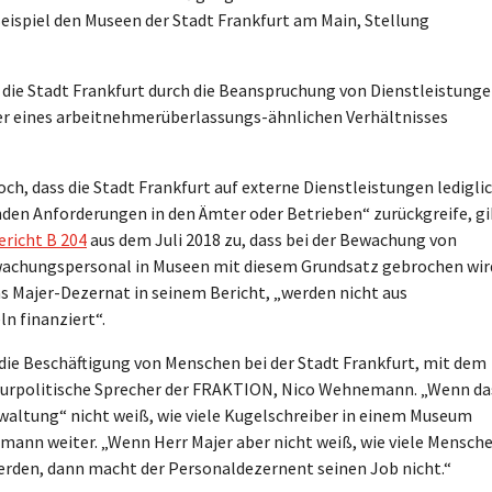
Beispiel den Museen der Stadt Frankfurt am Main, Stellung
e die Stadt Frankfurt durch die Beanspruchung von Dienstleistung
r eines arbeitnehmerüberlassungs-ähnlichen Verhältnisses
h, dass die Stadt Frankfurt auf externe Dienstleistungen ledigli
den Anforderungen in den Ämter oder Betrieben“ zurückgreife, gi
ericht B 204
aus dem Juli 2018 zu, dass bei der Bewachung von
achungspersonal in Museen mit diesem Grundsatz gebrochen wir
as Majer-Dezernat in seinem Bericht, „werden nicht aus
n finanziert“.
 die Beschäftigung von Menschen bei der Stadt Frankfurt, mit dem
ulturpolitische Sprecher der FRAKTION, Nico Wehnemann. „Wenn da
altung“ nicht weiß, wie viele Kugelschreiber in einem Museum
mann weiter. „Wenn Herr Majer aber nicht weiß, wie viele Mensch
erden, dann macht der Personaldezernent seinen Job nicht.“