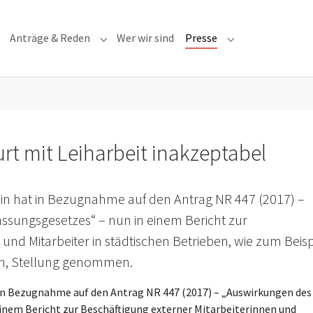
Anträge & Reden
Wer wir sind
Presse
Submenu for "Anträge & Reden"
Submenu for "Pre
rt mit Leiharbeit inakzeptabel
ain hat in Bezugnahme auf den Antrag NR 447 (2017) –
sungsgesetzes“ – nun in einem Bericht zur
und Mitarbeiter in städtischen Betrieben, wie zum Beisp
in, Stellung genommen.
 in Bezugnahme auf den Antrag NR 447 (2017) – „Auswirkungen des
nem Bericht zur Beschäftigung externer Mitarbeiterinnen und