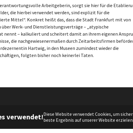
verantwortungsvolle Arbeitgeberin, sorgt sie hier für die Etablier
der, die hierbei verwendet werden, sind explizit für die
rte Mittel“. Konkret heißt das, dass die Stadt Frankfurt mit von
 über Werk- und Dienstleistungsverträge – „atypische
at nennt – kalkuliert und scheitert damit an ihrem eigenen Anspru
tnisse, die nachgewiesenermaßen durch Zeitarbeitsfirmen beförde
urdezernentin Hartwig, in den Museen zumindest wieder die
chäftigen, folgten bisher noch keinerlei Taten.
(c) 2021 DIE FRAKTION |
Impressum
|
Datenschutz
Diese Website verwendet Cookies, um sicherz
es verwendet!
beste Ergebnis auf unserer Website erzielen
Facebook
Twitter