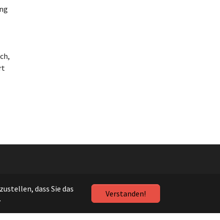
ung
ch,
rt
ustellen, dass Sie das
Verstanden!
.