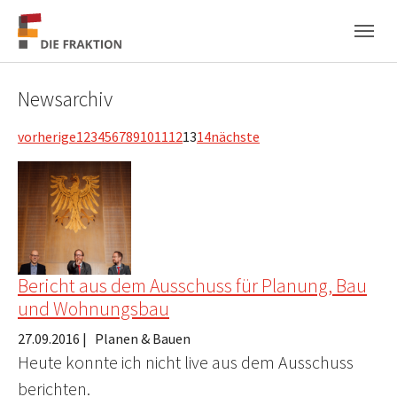
Zum Hauptinhalt springen
Skip to page footer
Newsarchiv
vorherige
1
2
3
4
5
6
7
8
9
10
11
12
13
14
nächste
Bericht aus dem Ausschuss für Planung, Bau
und Wohnungsbau
27.09.2016
|
Planen & Bauen
Heute konnte ich nicht live aus dem Ausschuss
berichten.