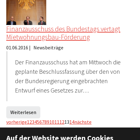
Finanzausschuss des Bundestags vertagt
Mietwohnungsbau-Förderung
01.06.2016
|
Newsbeiträge
Der Finanzausschuss hat am Mittwoch die
geplante Beschlussfassung über den von
der Bundesregierung eingebrachten
Entwurf eines Gesetzes zur…
Weiterlesen
vorherige
1
2
3
4
5
6
7
8
9
10
11
12
13
14
nächste
Auf der Website werden Cookies