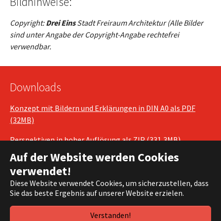
Bildhinweise:
Copyright:
Drei Eins
Stadt Freiraum Architektur (Alle Bilder
sind unter Angabe der Copyright-Angabe rechtefrei
verwendbar.
Downloads
Konzept mit Bildern und Erklärungen in DIN A0 als PDF
(32MB)
Perspektiven in hoher Auflösung als ZIP (331,3MB)
Auf der Website werden Cookies
verwendet!
Diese Website verwendet Cookies, um sicherzustellen, dass
(c) 2021 DIE FRAKTION |
Impressum
|
Datenschutz
Sie das beste Ergebnis auf unserer Website erzielen.
Verstanden!
Facebook
Twitter